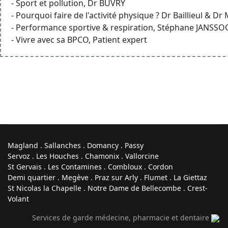
- Sport et pollution, Dr BUVRY
- Pourquoi faire de l'activité physique ? Dr Baillieul & D
- Performance sportive & respiration, Stéphane JANSS
- Vivre avec sa BPCO, Patient expert
Magland . Sallanches . Domancy . Passy
Servoz . Les Houches . Chamonix . Vallorcine
St Gervais . Les Contamines . Combloux . Cordon
Demi quartier . Megève . Praz sur Arly . Flumet . La Giettaz
St Nicolas la Chapelle . Notre Dame de Bellecombe . Crest-
Volant
Repér
Urgen
er
Une
Services de garde médecine, pharmacie et dentaire
ce
l'insuff
consul