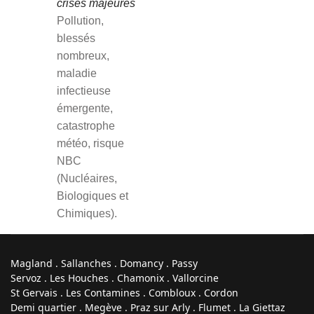
crises majeures
Pollution,
blessés
nombreux,
maladie
infectieuse
émergente,
catastrophe
météo,
risque
NBC
(Nucléaires,
Biologiques et
Chimiques).
Magland . Sallanches . Domancy . Passy
Servoz . Les Houches . Chamonix . Vallorcine
St Gervais . Les Contamines . Combloux . Cordon
Demi quartier . Megève . Praz sur Arly . Flumet . La Giettaz